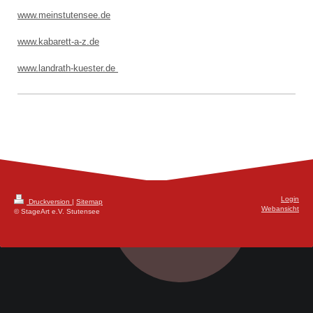
www.meinstutensee.de
www.
kabarett-a-z.de
www.landrath-kuester.de
Login
Druckversion
|
Sitemap
Webansicht
© StageArt e.V. Stutensee