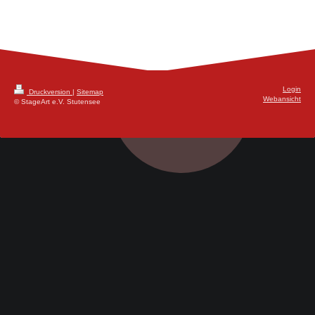
Login
Druckversion
|
Sitemap
Webansicht
© StageArt e.V. Stutensee