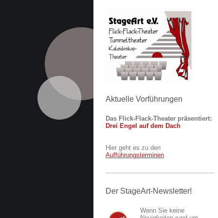
Aktuelle Vorführungen
Das Flick-Flack-Theater
präsentiert:
Drei Engel auf dem Dach
Hier geht es zu den
Aufführungsterminen
Der StageArt-Newsletter!
Wenn Sie keine
Neuigkeiten rund um