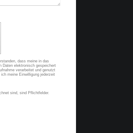
verstanden, dass meine in das
 Daten elektronisch gespeichert
fnahme verarbeitet und genutzt
 ich meine Einwilligung jederzeit
hnet sind, sind Pflichtfelder.