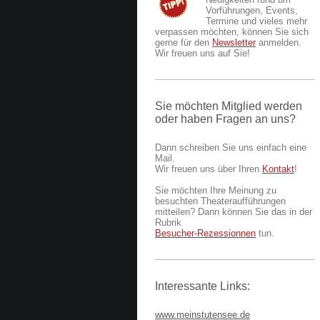
Vorführungen, Events,
Termine und vieles mehr
verpassen möchten, können Sie sich
gerne für den
Newsletter
anmelden.
Wir freuen uns auf Sie!
Sie möchten Mitglied werden
oder haben Fragen an uns?
Dann schreiben Sie uns einfach eine
Mail.
Wir freuen uns über Ihren
Kontakt
!
Sie möchten Ihre Meinung zu
besuchten Theateraufführungen
mitteilen? Dann können Sie das in der
Rubrik
Besucher-Rezessionnen
tun.
Interessante Links:
www.meinstutensee.de