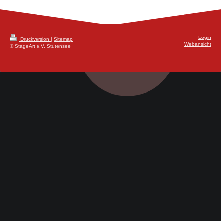
Login
Druckversion
|
Sitemap
Webansicht
© StageArt e.V. Stutensee